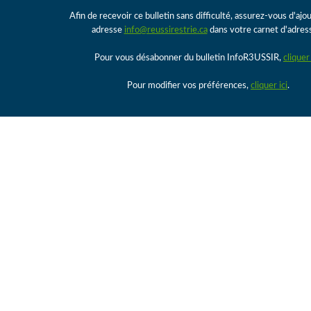
Afin de recevoir ce bulletin sans difficulté, assurez-vous d'ajo
adresse
info@reussirestrie.ca
dans votre carnet d'adres
Pour vous désabonner du bulletin InfoR3USSIR,
cliquer 
Pour modifier vos préférences,
cliquer ici
.